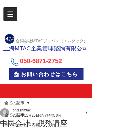
合同会社MTACジャパン（エムタック）
上海MTAC企業管理諮詢有限公司
050-6
871-2752
📩 お問い合わせはこちら
記事
全ての記事
ohtashmtac
全ての記事
2019年11月25日
読了時間: 3分
中国会計・税務講座
MTACサービス内容