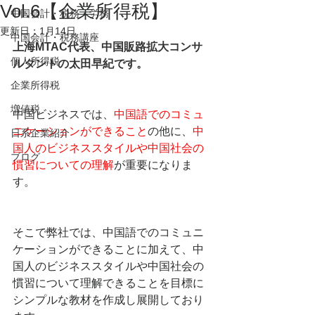
Vol.6【企業所得税】
中国会計・税務・労務
更新日：
1月14日
中国会計・税務講座
上海MTAC代表、中国販路拡大コンサ
個人所得税
ルタントの太田早紀です。
企業所得税
増値税
中国ビジネスでは、
中国語でのコミュ
ニケーションができること
の他に、
中
日系企業紹介
国人のビジネススタイルや中国社会の
ブログ
慣習についての理解
が重要になりま
す。
そこで弊社では、中国語でのコミュニ
ケーションができることに加えて、中
国人のビジネススタイルや中国社会の
慣習について理解できることを目標に
シンプルな教材を作成し展開しており