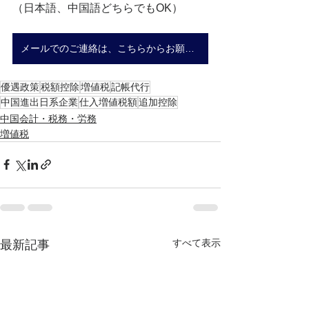
（日本語、中国語どちらでもOK）
メールでのご連絡は、こちらからお願いいたします。
優遇政策
税額控除
増値税
記帳代行
中国進出日系企業
仕入増値税額
追加控除
中国会計・税務・労務
増値税
すべて表示
最新記事