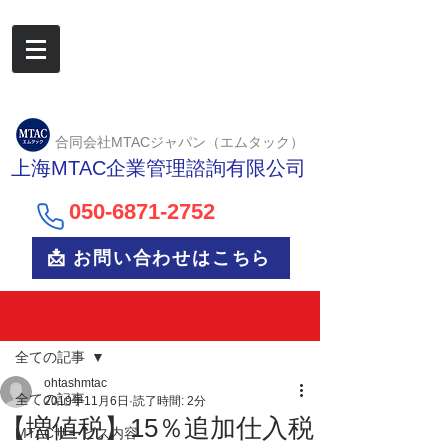
合同会社MTACジャパン（エムタック）
上海MTAC企業管理諮詢有限公司
050-6
871-2752
📩 お問い合わせはこちら
記事
全ての記事
ohtashmtac
全ての記事
2019年11月6日
読了時間: 2分
【増値税】15％追加仕入税
MTACサービス内容