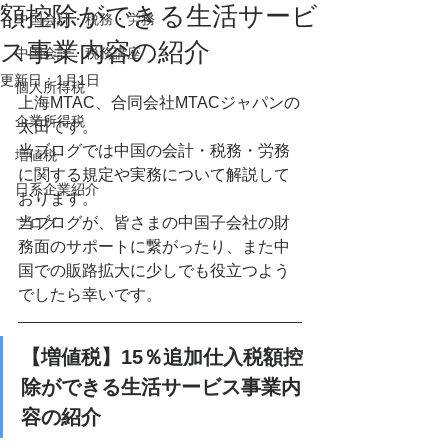
額控除ができる生活サービ
中国会計・税務・労務
ス事業内容の紹介
中国会計・税務講座
更新日：
1月1日
個人所得税
上海MTAC、合同会社MTACジャパンの
企業所得税
太田です。
当ブログでは中国の会計・税務・労務
増値税
に関する規定や実務について解説して
日系企業紹介
おります。
当ブログが、皆さまの中国子会社の財
ブログ
務面のサポートに繋がったり、また中
国での販路拡大に少しでも役立つよう
でしたら幸いです。
【増値税】15％追加仕入税額控
除ができる生活サービス事業内
容の紹介