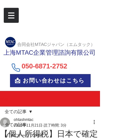
合同会社MTACジャパン（エムタック）
上海MTAC企業管理諮詢有限公司
050-6
871-2752
📩 お問い合わせはこちら
記事
全ての記事
ohtashmtac
全ての記事
2019年11月21日
読了時間: 3分
【個人所得税】日本で確定
MTACサービス内容