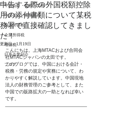
申告する際の外国税額控除
中国会計・税務・労務
用の添付書類について某税
中国会計・税務講座
務署で直接確認してきまし
個人所得税
た！
企業所得税
更新日：
1月19日
増値税
こんにちは。上海MTACおよび合同会
日系企業紹介
社MTACジャパンの太田です。
このブログでは、中国における会計・
ブログ
税務・労務の規定や実務について、わ
かりやすく解説しています。中国現地
法人の財務管理のご参考として、また
中国での販路拡大の一助となれば幸い
です。