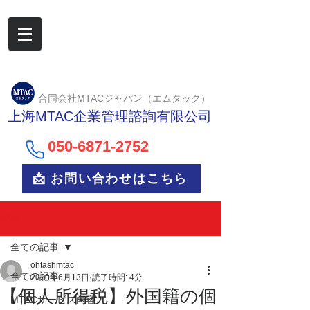
合同会社MTACジャパン（エムタック）
上海MTAC企業管理諮詢有限公司
050-6
871-2752
📩 お問い合わせはこちら
記事
全ての記事
ohtashmtac
全ての記事
2020年6月13日
読了時間: 4分
【個人所得税】外国籍の個
MTACサービス内容