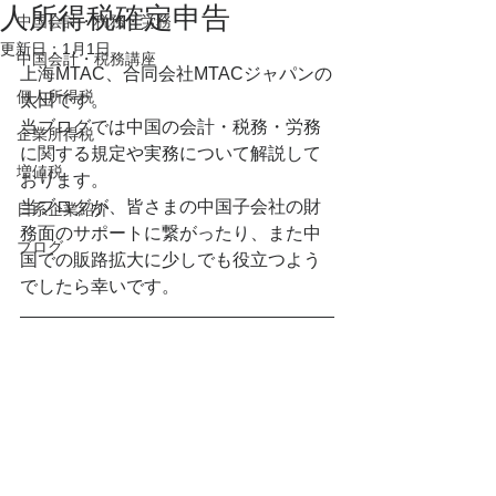
人所得税確定申告
中国会計・税務・労務
更新日：
1月1日
中国会計・税務講座
上海MTAC、合同会社MTACジャパンの
個人所得税
太田です。
当ブログでは中国の会計・税務・労務
企業所得税
に関する規定や実務について解説して
増値税
おります。
当ブログが、皆さまの中国子会社の財
日系企業紹介
務面のサポートに繋がったり、また中
ブログ
国での販路拡大に少しでも役立つよう
でしたら幸いです。