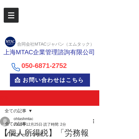
合同会社MTACジャパン（エムタック）
上海MTAC企業管理諮詢有限公司
050-6
871-2752
📩 お問い合わせはこちら
記事
全ての記事
ohtashmtac
全ての記事
2019年12月25日
読了時間: 2分
【個人所得税】「労務報
MTACサービス内容