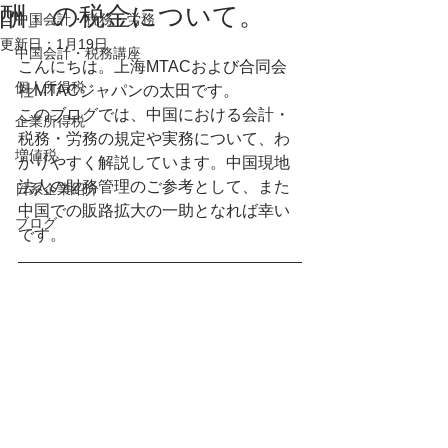
酬」の税金について。
中国会計・税務・労務
更新日：
1月19日
中国会計・税務講座
こんにちは。上海MTACおよび合同会
個人所得税
社MTACジャパンの太田です。
このブログでは、中国における会計・
企業所得税
税務・労務の規定や実務について、わ
増値税
かりやすく解説しています。中国現地
法人の財務管理のご参考として、また
日系企業紹介
中国での販路拡大の一助となれば幸い
ブログ
です。