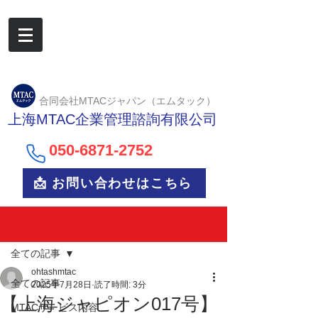
合同会社MTACジャパン（エムタック）
上海MTAC企業管理諮詢有限公司
050-6
871-2752
📩 お問い合わせはこちら
記事
全ての記事
ohtashmtac
全ての記事
2025年7月28日
読了時間: 3分
【上海ジャピオン017号】
MTACサービス内容