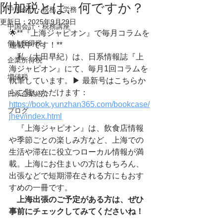
附加税とは、何ですか？
中国会計・税務・労務
更新日：
2025年9月29日
中国会計・税務講座
🌟**『上海ジャピオン』で毎月コラムを
個人所得税
連載中です！**
　私（太田早紀）は、日系情報誌『上
企業所得税
海ジャピオン』にて、毎月1回コラムを
増値税
執筆しています。▶︎ 最新号はこちらか
らご覧いただけます：
日系企業紹介
https://book.yunzhan365.com/bookcase/
ブログ
jhev/index.html
　『上海ジャピオン』は、飲食店情報
や季節ごとの楽しみ方など、上海での
生活や滞在に役立つローカル情報が満
載。上海にお住まいの方はもちろん、
出張などで短期滞在される方にもおす
すめの一冊です。
上海出張のご予定がある方は、ぜひ
事前にチェックしてみてくださいね！