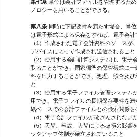
第七条 
単位は会計ファイルを管理するため
ノロジーを用いることができる。
第八条 
同時に下記要件を満たす場合、単位
は電子形式による保存をすれば、電子会計
（1）作成された電子会計資料のソースが
デバイスによって作成され送信されること
（2）使用する会計計算システムは、電子
取ることができ、国家標準の保管様式に一
料を出力することができ、処理、照合及び
と 
（3）使用する電子ファイル管理システム
用でき、電子ファイルの長期保存要件を満
紙ベースでの会計ファイルとの検索関係を
（4）電子会計ファイルが改ざんされない
（5）天災、事故、人災による破損の影響
ックアップ体制が確立されていること 