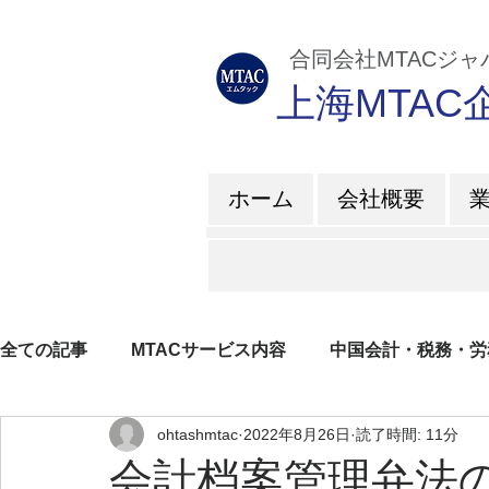
​ 合同会社MTACジ
上海MTA
ホーム
会社概要
全ての記事
MTACサービス内容
中国会計・税務・労
ohtashmtac
2022年8月26日
読了時間: 11分
企業所得税
増値税
日系企業紹介
ブログ
会計档案管理弁法