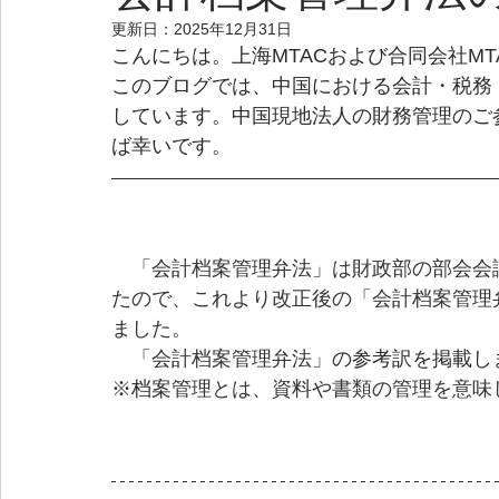
更新日：
2025年12月31日
こんにちは。上海MTACおよび合同会社M
このブログでは、中国における会計・税務
しています。中国現地法人の財務管理のご
ば幸いです。
「会計
档
案管理弁法」は財政部の部会会
たので、これより改正後の「会計
档
案管理
ました。
「会計
档
案管理弁法」
の参考訳を掲載し
※
档
案管理とは、資料や書類の管理を意味