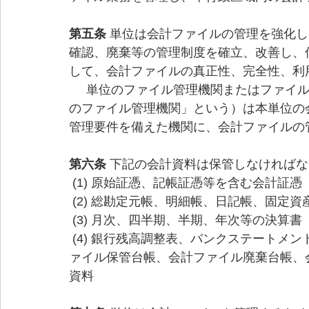
第五条 
単位は会計ファイルの管理を強化し
確認、廃棄等の管理制度を確立、改善し、
して、会計ファイルの真正性、完全性、利
     単位のファイル管理機関またはファイル管理者が所属する機関（以下、総称して「単位
のファイル管理機関」という）は本単位の
管理要件を備えた機関に、会計ファイルの
第六条 
下記の会計資料は保管しなければな
 (1) 原始証憑、記帳証憑等を含む会計証憑 
 (2) 総勘定元帳、明細帳、日記帳、固定
 (3) 月次、四半期、半期、年次等の決算書 
 (4) 銀行残高調整表、バンクステートメント、税務申告書、会計ファイル移管台帳、会計フ
ァイル保管台帳、会計ファイル廃棄台帳、
資料