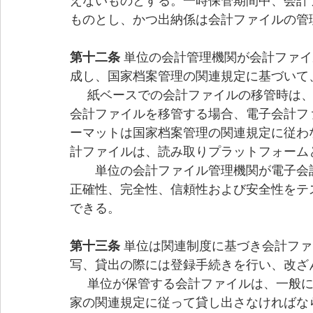
えないものとする。一時保管期間中、会計
ものとし、かつ出納係は会計ファイルの管
第十二条 
単位の会計管理機関が会計ファイ
成し、国家
档
案管理の関連規定に基づいて
     紙ベースでの会計ファイルの移管時は、元の製本状態で保管しなければならない。電子
会計ファイルを移管する場合、電子会計フ
ーマットは国家
档
案管理の関連規定に従わ
計ファイルは、読み取りプラットフォームと一
　　単位の会計ファイル管理機関が電子会
正確性、完全性、信頼性および安全性をテ
できる。
第十三条 
単位は関連制度に基づき会計ファ
写、貸出の際には登録手続きを行い、改ざ
     単位が保管する会計ファイルは、一般に貸し出してはならない。業務上必要であり、国
家の関連規定に従って貸し出さなければな