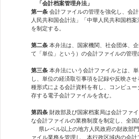
「会計
档
案管理弁法」
第一条 
会計ファイルの管理を強化し、会計
人民共和国会計法」「中華人民共和国
档
案
を制定する。
第二条 
本弁法は、国家機関、社会団体、企
て「単位」という）の会計ファイルの管理
第三条 
本弁法にいう会計ファイルとは、単
し、単位の経済取引事項を記録や反映させ
種形式による会計資料を有し、コンピュー
存する電子会計ファイルを含む。
第四条 
財政部及び国家档案局は会計ファイ
な会計ファイルの業務制度を制定し、全国
     県レベル以上の地方人民政府の財政部門と档案行政管理部門は、本行政区域内の会計フ
ァイル業務を管理し、本行政区域内の会計