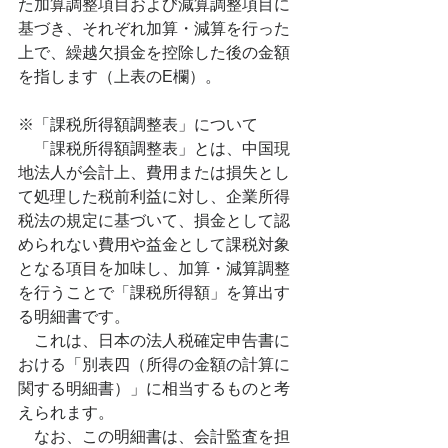
た加算調整項目および減算調整項目に
基づき、それぞれ加算・減算を行った
上で、繰越欠損金を控除した後の金額
を指します（上表のE欄）。
※「課税所得額調整表」について
　「課税所得額調整表」とは、中国現
地法人が会計上、費用または損失とし
て処理した税前利益に対し、企業所得
税法の規定に基づいて、損金として認
められない費用や益金として課税対象
となる項目を加味し、加算・減算調整
を行うことで「課税所得額」を算出す
る明細書です。
　これは、日本の法人税確定申告書に
おける「別表四（所得の金額の計算に
関する明細書）」に相当するものと考
えられます。　
　なお、この明細書は、会計監査を担