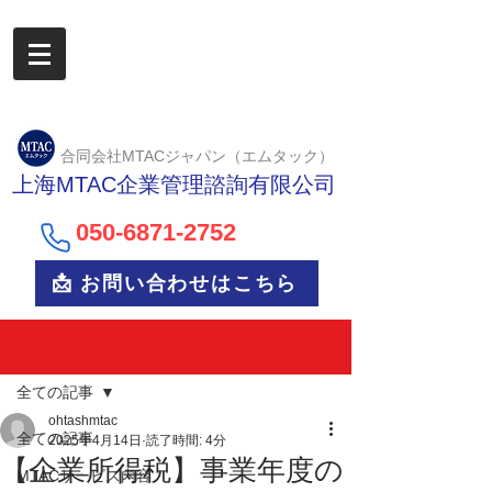
合同会社MTACジャパン（エムタック）
上海MTAC企業管理諮詢有限公司
050-6
871-2752
📩 お問い合わせはこちら
記事
全ての記事
ohtashmtac
全ての記事
2025年4月14日
読了時間: 4分
【企業所得税】事業年度の
MTACサービス内容