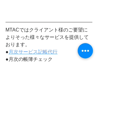
MTACではクライアント様のご要望に
よりそった様々なサービスを提供して
おります。
●
月次サービス記帳代行
●月次の帳簿チェック
●中国子会社の法人設立、登記変更、撤
退の手続き
●日本語、中国語の翻訳サービス
●中国会計税務に関するご相談サービス
まずはお気軽に、ご相談ください。
（日本語、中国語どちらでもOK）
お問い合わせ