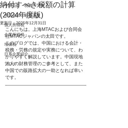
納付すべき税額の計算
中国会計・税務・労務
(2024年度版)
中国会計・税務講座
更新日：
2025年12月31日
個人所得税
こんにちは。上海MTACおよび合同会
企業所得税
社MTACジャパンの太田です。
このブログでは、中国における会計・
増値税
税務・労務の規定や実務について、わ
日系企業紹介
かりやすく解説しています。中国現地
法人の財務管理のご参考として、また
ブログ
中国での販路拡大の一助となれば幸い
です。