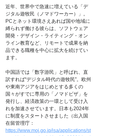
近年、世界中で急速に増えている「デ
ジタル遊牧民（ノマドワーカー）」。
PCとネット環境さえあれば国や地域に
縛られず働ける彼らは、ソフトウェア
開発・デザイン・ライティング・オン
ライン教育など、リモートで成果を納
品できる職種を中心に拡大を続けてい
ます。
中国語では「数字游民」と呼ばれ、直
訳すれば“デジタル時代の遊牧民”。欧州
や東南アジアをはじめとする多くの
国々がすでに専用の「ノマドビザ」を
発行し、経済政策の一環として受け入
れを加速させています。日本も2024年
に制度をスタートさせました（出入国
在留管理庁：
https://www.moj.go.jp/isa/applications/st