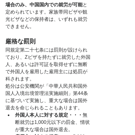
場合のみ、中国国内での就労が可能
と
定められています。家族帯同ビザや観
光ビザなどの保持者は、いずれも就労
できません。
厳格な罰則
同規定第二十七条には罰則が設けられ
ており、Zビザを持たずに就労した外国
人、あるいは許可証を取得せずに無断
で外国人を雇用した雇用主には処罰が
科されます。
処分は公安機関が「中華人民共和国外
国人入境出境管理法実施細則」第44条
に基づいて実施し、重大な場合は国外
退去を命じられることもあります。
外国人本人に対する規定・・・
無
断就労は1,000元以下の罰金、情状
が重大な場合は国外退去。