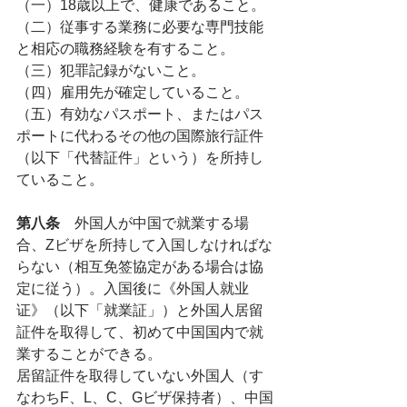
（一）18歳以上で、健康であること。
（二）従事する業務に必要な専門技能
と相応の職務経験を有すること。
（三）犯罪記録がないこと。
（四）雇用先が確定していること。
（五）有効なパスポート、またはパス
ポートに代わるその他の国際旅行証件
（以下「代替証件」という）を所持し
ていること。
第八条　
外国人が中国で就業する場
合、Zビザを所持して入国しなければな
らない（相互免签協定がある場合は協
定に従う）。入国後に《外国人就业
证》（以下「就業証」）と外国人居留
証件を取得して、初めて中国国内で就
業することができる。
居留証件を取得していない外国人（す
なわちF、L、C、Gビザ保持者）、中国