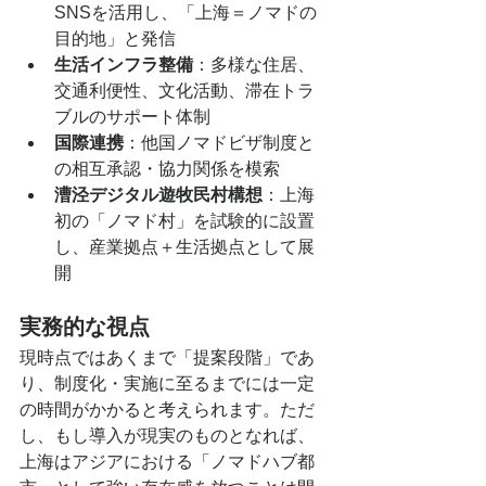
SNSを活用し、「上海＝ノマドの
目的地」と発信
生活インフラ整備
：多様な住居、
交通利便性、文化活動、滞在トラ
ブルのサポート体制
国際連携
：他国ノマドビザ制度と
の相互承認・協力関係を模索
漕泾デジタル遊牧民村構想
：上海
初の「ノマド村」を試験的に設置
し、産業拠点＋生活拠点として展
開
実務的な視点
現時点ではあくまで「提案段階」であ
り、制度化・実施に至るまでには一定
の時間がかかると考えられます。ただ
し、もし導入が現実のものとなれば、
上海はアジアにおける「ノマドハブ都