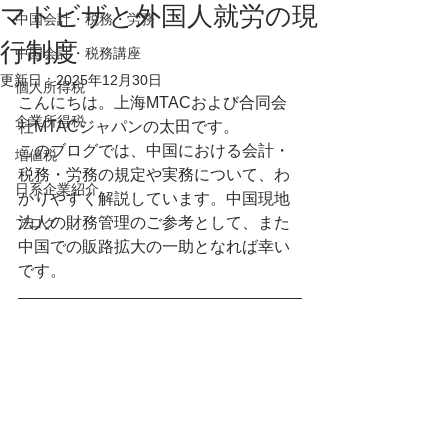
マドビザと外国人就労の現
中国会計・税務・労務
行制度
中国会計・税務講座
更新日：
2025年12月30日
個人所得税
こんにちは。上海MTACおよび合同会
企業所得税
社MTACジャパンの太田です。
このブログでは、中国における会計・
増値税
税務・労務の規定や実務について、わ
日系企業紹介
かりやすく解説しています。中国現地
法人の財務管理のご参考として、また
ブログ
中国での販路拡大の一助となれば幸い
です。