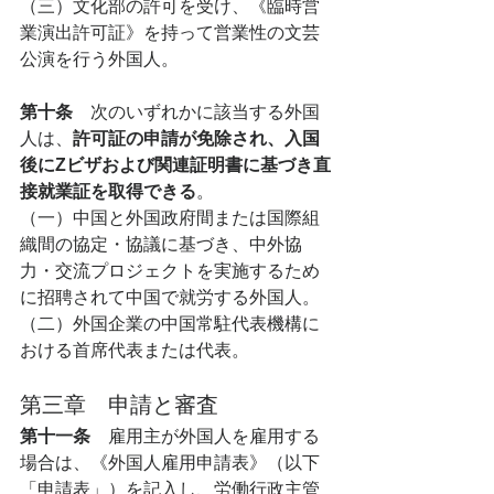
（三）文化部の許可を受け、《臨時営
業演出許可証》を持って営業性の文芸
公演を行う外国人。
第十条　
次のいずれかに該当する外国
人は、
許可証の申請が免除され、入国
後にZビザおよび関連証明書に基づき直
接就業証を取得できる
。
（一）中国と外国政府間または国際組
織間の協定・協議に基づき、中外協
力・交流プロジェクトを実施するため
に招聘されて中国で就労する外国人。
（二）外国企業の中国常駐代表機構に
おける首席代表または代表。
第三章　申請と審査
第十一条　
雇用主が外国人を雇用する
場合は、《外国人雇用申請表》（以下
「申請表」）を記入し、労働行政主管