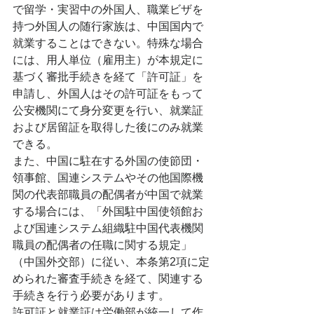
で留学・実習中の外国人、職業ビザを
持つ外国人の随行家族は、中国国内で
就業することはできない。特殊な場合
には、用人単位（雇用主）が本規定に
基づく審批手続きを経て「許可証」を
申請し、外国人はその許可証をもって
公安機関にて身分変更を行い、就業証
および居留証を取得した後にのみ就業
できる。
また、中国に駐在する外国の使節団・
領事館、国連システムやその他国際機
関の代表部職員の配偶者が中国で就業
する場合には、「外国駐中国使領館お
よび国連システム組織駐中国代表機関
職員の配偶者の任職に関する規定」
（中国外交部）に従い、本条第2項に定
められた審査手続きを経て、関連する
手続きを行う必要があります。
許可証と就業証は労働部が統一して作