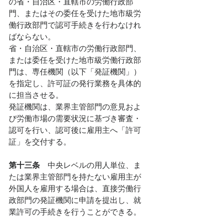
の省・自治区・直轄市の労働行政部
門、またはその委任を受けた地市級労
働行政部門で認可手続きを行わなけれ
ばならない。
省・自治区・直轄市の労働行政部門、
または委任を受けた地市級労働行政部
門は、専任機関（以下「発証機関」）
を指定し、許可証の発行業務を具体的
に担当させる。
発証機関は、業界主管部門の意見およ
び労働市場の需要状況に基づき審査・
認可を行い、認可後に雇用主へ「許可
証」を交付する。
第十三条　
中央レベルの用人単位、ま
たは業界主管部門を持たない雇用主が
外国人を雇用する場合は、直接労働行
政部門の発証機関に申請を提出し、就
業許可の手続きを行うことができる。