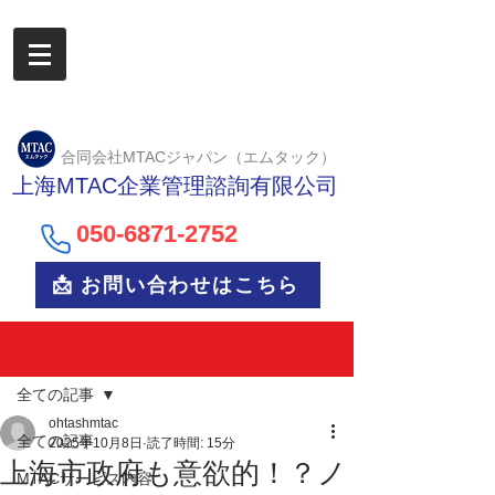
合同会社MTACジャパン（エムタック）
上海MTAC企業管理諮詢有限公司
050-6
871-2752
📩 お問い合わせはこちら
記事
全ての記事
ohtashmtac
全ての記事
2025年10月8日
読了時間: 15分
上海市政府も意欲的！？ノ
MTACサービス内容