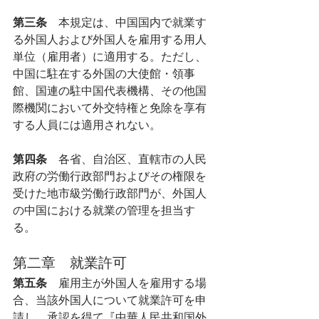
第三条　
本規定は、中国国内で就業す
る外国人および外国人を雇用する用人
単位（雇用者）に適用する。ただし、
中国に駐在する外国の大使館・領事
館、国連の駐中国代表機構、その他国
際機関において外交特権と免除を享有
する人員には適用されない。
第四条　
各省、自治区、直轄市の人民
政府の労働行政部門およびその権限を
受けた地市級労働行政部門が、外国人
の中国における就業の管理を担当す
る。
第二章　就業許可
第五条　
雇用主が外国人を雇用する場
合、当該外国人について就業許可を申
請し、承認を得て『中華人民共和国外