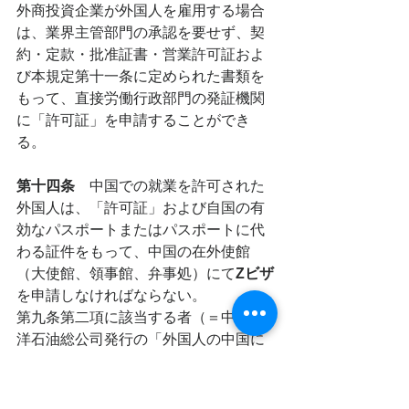
外商投資企業が外国人を雇用する場合
は、業界主管部門の承認を要せず、契
約・定款・批准証書・営業許可証およ
び本規定第十一条に定められた書類を
もって、直接労働行政部門の発証機関
に「許可証」を申請することができ
る。
第十四条　
中国での就業を許可された
外国人は、「許可証」および自国の有
効なパスポートまたはパスポートに代
わる証件をもって、中国の在外使館
（大使館、領事館、弁事処）にて
Zビザ
を申請しなければならない。
第九条第二項に該当する者（＝中国海
洋石油総公司発行の「外国人の中国に
おける海上石油作業許可証」を持つ
者）は、
中国海洋石油総公司が発行し
た通知書や電報
に基づきZビザを申請す