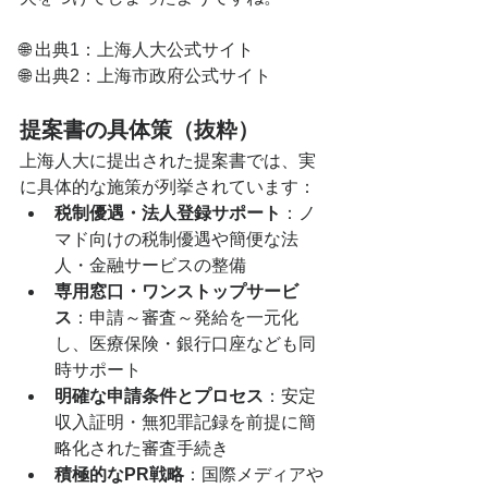
🌐 出典1：上海人大公式サイト
🌐 出典2：上海市政府公式サイト
提案書の具体策（抜粋）
上海人大に提出された提案書では、実
に具体的な施策が列挙されています：
税制優遇・法人登録サポート
：ノ
マド向けの税制優遇や簡便な法
人・金融サービスの整備
専用窓口・ワンストップサービ
ス
：申請～審査～発給を一元化
し、医療保険・銀行口座なども同
時サポート
明確な申請条件とプロセス
：安定
収入証明・無犯罪記録を前提に簡
略化された審査手続き
積極的なPR戦略
：国際メディアや