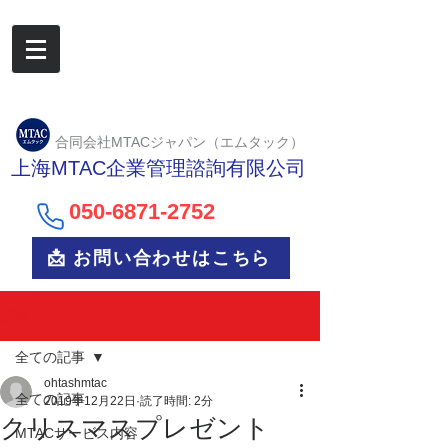
合同会社MTACジャパン（エムタック）
上海MTAC企業管理諮詢有限公司
050-6
871-2752
📩 お問い合わせはこちら
記事
全ての記事
ohtashmtac
全ての記事
2019年12月22日
読了時間: 2分
クリスマスプレゼント
MTACサービス内容