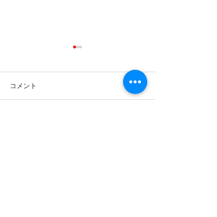
コメント
コメントを追加…
クリエイターを守るクラ
【南フランスの
ウドソーシングサイト
庭料理】西洋料
【つなぐ】
Jules（ジュー
日本
合同会社MTACジャパン
〒441-8014
住所：愛知県豊橋市花田二番町６８番地１
​​​電話：050-6871-2752
中国