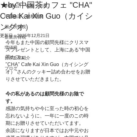
★by‟中国茶カフェ "CHA"
中国会計・税務・労務
Cafe Kai Xin Guo（カイシ
中国会計・税務講座
ングオ）
個人所得税
更新日：
2025年12月21日
企業所得税
今年もまた中国の顧問先様にクリスマ
増値税
スプレゼントとして、上海にある‟中国
茶カフェ 
日系企業紹介
"CHA" Cafe Kai Xin Guo（カイシング
ブログ
オ）”さんのクッキー詰め合わせをお贈
りさせていただきました。
今の私があるのは顧問先様のお陰で
す。
感謝の気持ちや今に至った時の初心を
忘れないように、一年に一度のこの時
期にお贈りさせていただいてます。
余談になりますが日本ではお中元やお