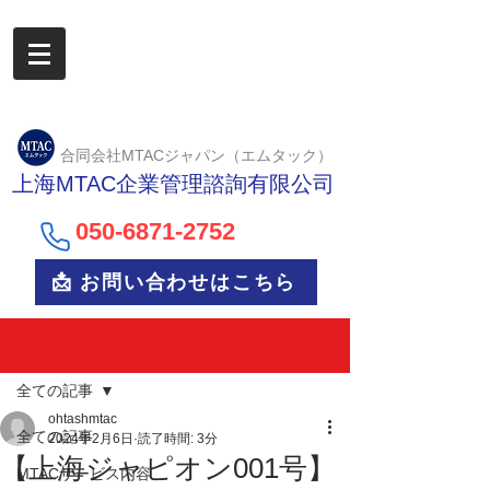
合同会社MTACジャパン（エムタック）
上海MTAC企業管理諮詢有限公司
050-6
871-2752
📩 お問い合わせはこちら
記事
全ての記事
ohtashmtac
全ての記事
2024年2月6日
読了時間: 3分
【上海ジャピオン001号】
MTACサービス内容