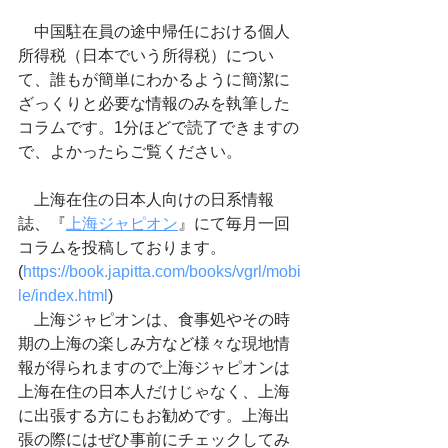
　中国駐在員の途中帰任における個人
所得税（日本でいう所得税）につい
て、誰もが簡単にわかるように簡潔に
ざっくりと必要な情報のみを執筆した
コラムです。1分ほどで読了できますの
で、よかったらご覧ください。
　上海在住の日本人向けの日系情報
誌、『
上海ジャピオン
』にて毎月一回
コラムを投稿しております。
(
https://book.japitta.com/books/vgrl/mobi
le/index.html
)
　上海ジャピオンは、食事処やその時
期の上海の楽しみ方など様々な現地情
報が得られますので上海ジャピオンは
上海在住の日本人だけじゃなく、上海
に出張する方にもお勧めです。上海出
張の際にはぜひ事前にチェックしてみ