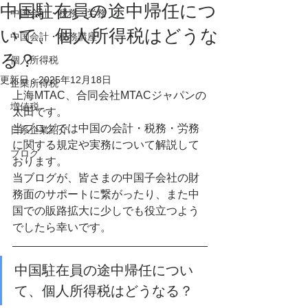
中国駐在員の途中帰任につ
中国会計・税務・労務
いて、個人所得税はどうな
中国会計・税務講座
る？
個人所得税
更新日：
2025年12月18日
企業所得税
上海MTAC、合同会社MTACジャパンの
増値税
太田です。
当ブログでは中国の会計・税務・労務
日系企業紹介
に関する規定や実務について解説して
ブログ
おります。
当ブログが、皆さまの中国子会社の財
務面のサポートに繋がったり、また中
国での販路拡大に少しでも役立つよう
でしたら幸いです。
中国駐在員の途中帰任につい
て、個人所得税はどうなる？