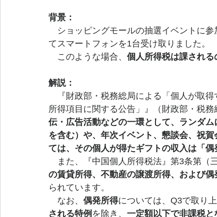
背景：
　ショッピングモールの抽選イベントに参
てスマートフォンを1台受け取りました。
　このような場合、
個人所得税は課される
解説：
　『財政部・税務総局による「個人が取得
所得項目に関する公告」』（財政部・税務総
伝・広告活動などの一環として、ランダム
を含む）や、年次イベント、懇談会、祝賀
ては、その個人が得たギフトの収入は「偶
　また、『中国個人所得税法』第3条第（
の賃貸所得、不動産の譲渡所得、および偶
られています。
　なお、
偶発所得
については、Q3で取り
される特例
を除き、
一定額以下で非課税と