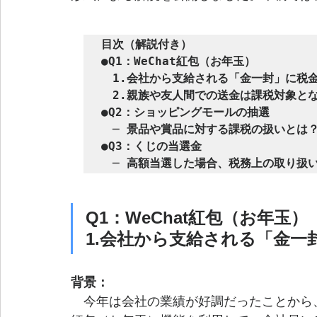
目次（解説付き）

●Q1：WeChat紅包（お年玉）

　1.会社から支給される「金一封」に税金
　2.親族や友人間での送金は課税対象とな
●Q2：ショッピングモールの抽選

　─ 景品や賞品に対する課税の扱いとは？
●Q3：くじの当選金

　─ 高額当選した場合、税務上の取り扱
Q1：WeChat紅包（お年玉）
1.会社から支給される「金
背景：
　今年は会社の業績が好調だったことから、