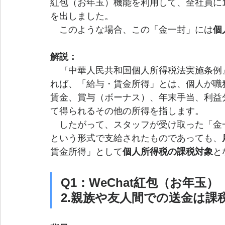
紅包（お年玉）機能を利用して、全社員に1
を出しました。
　このような場合、この「金一封」には
個
解説：
　『中華人民共和国個人所得税法実施条例
れば、「給与・賃金所得」とは、個人が職
賃金、賞与（ボーナス）、年末手当、利益
て得られるその他の所得を指します。
　したがって、スタッフが受け取った「金
という形式で支給されたものであっても、
賃金所得」として
個人所得税の課税対象
と
Q1：WeChat紅包（お年玉）
2.親族や友人間での送金は課