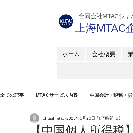
​ 合同会社MTACジ
上海MTA
ホーム
会社概要
全ての記事
MTACサービス内容
中国会計・税務・労
ohtashmtac
2025年5月28日
読了時間: 5分
企業所得税
増値税
日系企業紹介
ブログ
【中国個人所得税