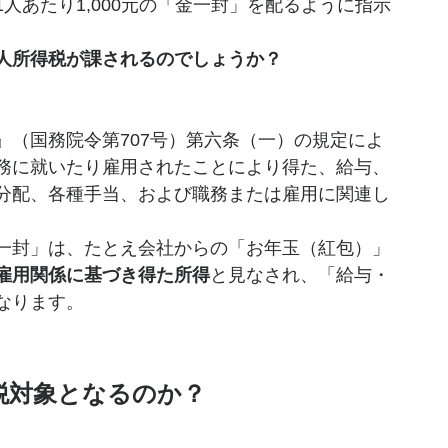
人あたり1,000元の「金一封」を配るように指示
人所得税が課されるのでしょうか？
』（国務院令第707号）第六条（一）の規定によ
務に就いたり雇用されたことにより得た、給与、
分配、各種手当、および職務または雇用に関連し
一封」は、たとえ会社からの「お年玉（紅包）」
雇用関係に基づき得た所得
と見なされ、「給与・
なります。
税対象となるのか？