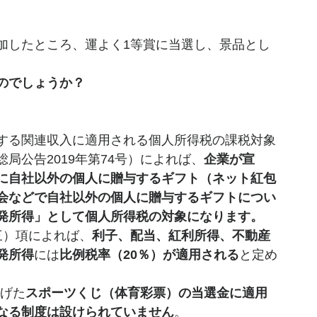
加したところ、運よく1等賞に当選し、景品とし
のでしょうか？
する関連収入に適用される個人所得税の課税対象
局公告2019年第74号）によれば、
企業が宣
に自社以外の個人に贈与するギフト（ネット紅包
会などで自社以外の個人に贈与するギフトについ
発所得」として個人所得税の対象になります。
三）項によれば、
利子、配当、紅利所得、不動産
発所得
には
比例税率（20％）が適用される
と定め
上げた
スポーツくじ（体育彩票）の当選金に適用
なる制度は設けられていません
。