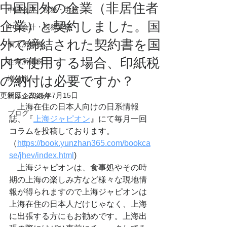
中国国外の企業（非居住者
中国会計・税務・労務
企業）と契約しました。国
中国会計・税務講座
外で締結された契約書を国
個人所得税
内で使用する場合、印紙税
企業所得税
の納付は必要ですか？
増値税
更新日：
2025年7月15日
日系企業紹介
　上海在住の日本人向けの日系情報
ブログ
誌、『
上海ジャピオン
』にて毎月一回
コラムを投稿しております。
（
https://book.yunzhan365.com/bookca
se/jhev/index.html
)
　上海ジャピオンは、食事処やその時
期の上海の楽しみ方など様々な現地情
報が得られますので上海ジャピオンは
上海在住の日本人だけじゃなく、上海
に出張する方にもお勧めです。上海出