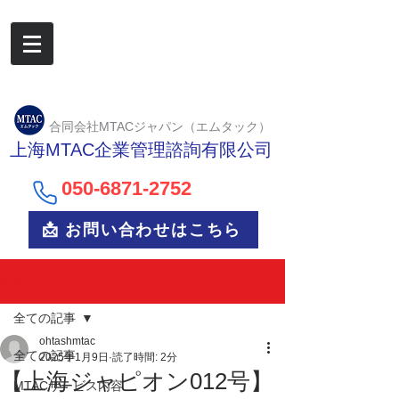
合同会社MTACジャパン（エムタック）
上海MTAC企業管理諮詢有限公司
050-6
871-2752
📩 お問い合わせはこちら
記事
全ての記事
ohtashmtac
全ての記事
2025年1月9日
読了時間: 2分
【上海ジャピオン012号】
MTACサービス内容