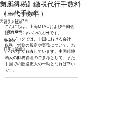
業所得税】徴税代行手数料
中国会計・税務・労務
（三代手数料）
中国会計・税務講座
更新日：
1月17日
個人所得税
こんにちは。上海MTACおよび合同会
企業所得税
社MTACジャパンの太田です。
このブログでは、中国における会計・
増値税
税務・労務の規定や実務について、わ
日系企業紹介
かりやすく解説しています。中国現地
法人の財務管理のご参考として、また
ブログ
中国での販路拡大の一助となれば幸い
です。