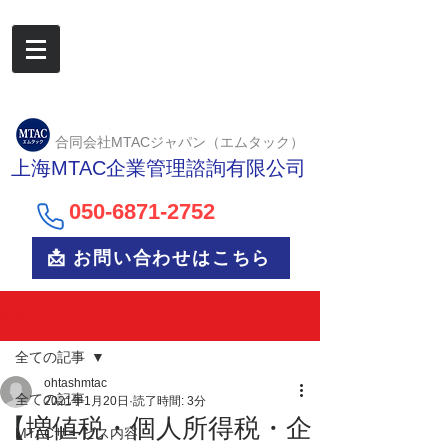
合同会社MTACジャパン（エムタック）
上海MTAC企業管理諮詢有限公司
050-6
871-2752
📩 お問い合わせはこちら
記事
全ての記事
ohtashmtac
全ての記事
2021年1月20日
読了時間: 3分
【増値税・個人所得税・企
MTACサービス内容