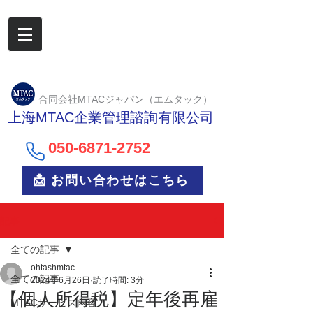
合同会社MTACジャパン（エムタック）
上海MTAC企業管理諮詢有限公司
050-6
871-2752
📩 お問い合わせはこちら
記事
全ての記事
ohtashmtac
全ての記事
2024年6月26日
読了時間: 3分
【個人所得税】定年後再雇
MTACサービス内容