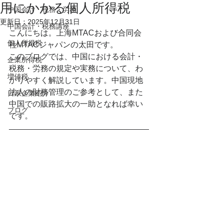
用にかかる個人所得税
中国会計・税務・労務
更新日：
2025年12月31日
中国会計・税務講座
こんにちは。上海MTACおよび合同会
個人所得税
社MTACジャパンの太田です。
このブログでは、中国における会計・
企業所得税
税務・労務の規定や実務について、わ
増値税
かりやすく解説しています。中国現地
法人の財務管理のご参考として、また
日系企業紹介
中国での販路拡大の一助となれば幸い
ブログ
です。