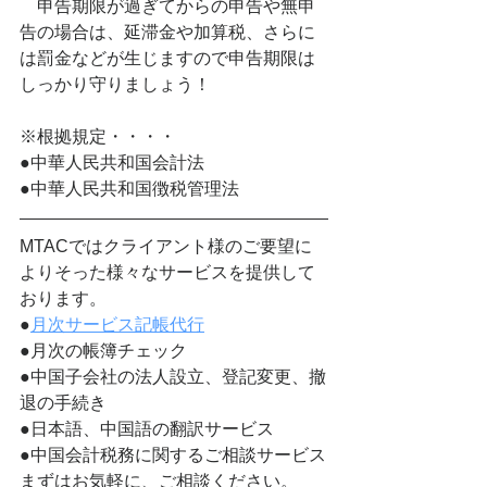
　申告期限が過ぎてからの申告や無申
告の場合は、延滞金や加算税、さらに
は罰金などが生じますので申告期限は
しっかり守りましょう！
※根拠規定・・・・
●中華人民共和国会計法
●中華人民共和国徴税管理法
MTACではクライアント様のご要望に
よりそった様々なサービスを提供して
おります。
●
月次サービス記帳代行
●月次の帳簿チェック
●中国子会社の法人設立、登記変更、撤
退の手続き
●日本語、中国語の翻訳サービス
●中国会計税務に関するご相談サービス
まずはお気軽に、ご相談ください。