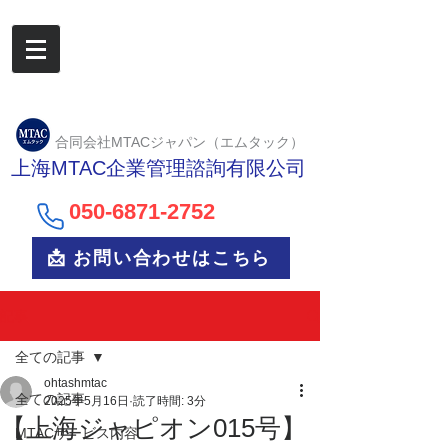
合同会社MTACジャパン（エムタック）
上海MTAC企業管理諮詢有限公司
050-6
871-2752
📩 お問い合わせはこちら
記事
全ての記事
ohtashmtac
全ての記事
2025年5月16日
読了時間: 3分
【上海ジャピオン015号】
MTACサービス内容