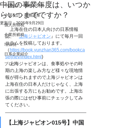
中国の事業年度は、いつか
中国会計・税務・労務
らいつまでですか？
中国会計・税務講座
更新日：
2025年9月29日
個人所得税
　上海在住の日本人向けの日系情報
企業所得税
誌、『
上海ジャピオン
』にて毎月一回
コラムを投稿しております。
増値税
（
https://book.yunzhan365.com/bookca
日系企業紹介
se/jhev/index.html
)
　上海ジャピオンは、食事処やその時
ブログ
期の上海の楽しみ方など様々な現地情
報が得られますので上海ジャピオンは
上海在住の日本人だけじゃなく、上海
に出張する方にもお勧めです。上海出
張の際にはぜひ事前にチェックしてみ
てください。
【上海ジャピオン015号】中国