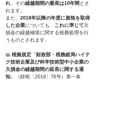
れ
、その
繰越期間の最長は10年間
とさ
れます。
また、
2018年以降の年度に資格を取得
した企業
についても、
これに準じて
欠
損金の繰越補填に関する税務処理を行
うものとされます。
📖 
根拠規定
『
財政部・税務総局ハイテ
ク技術企業及び科学技術型中小企業の
欠損金の繰越期間の延長に関する通
知
』（財税〔2018〕76号）第一条