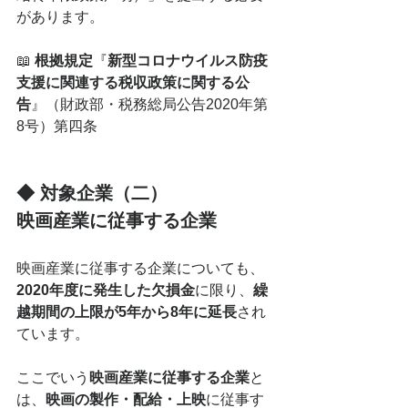
があります。
📖 
根拠規定
『
新型コロナウイルス防疫
支援に関連する税収政策に関する公
告
』（財政部・税務総局公告2020年第
8号）第四条
◆ 対象企業（二）
映画産業に従事する企業
映画産業に従事する企業についても、
2020年度に発生した欠損金
に限り、
繰
越期間の上限が5年から8年に延長
され
ています。
ここでいう
映画産業に従事する企業
と
は、
映画の製作・配給・上映
に従事す