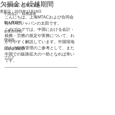
欠損金と繰越期間
中国会計・税務・労務
更新日：
2025年12月18日
中国会計・税務講座
こんにちは。上海MTACおよび合同会
個人所得税
社MTACジャパンの太田です。
このブログでは、中国における会計・
企業所得税
税務・労務の規定や実務について、わ
増値税
かりやすく解説しています。中国現地
法人の財務管理のご参考として、また
日系企業紹介
中国での販路拡大の一助となれば幸い
ブログ
です。