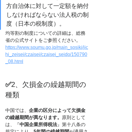
方自治体に対して一定額を納付
しなければならない法人税の制
度（日本の税制度）。
均等割の制度についての詳細は、総務
省の公式サイトをご参照ください。
https://www.soumu.go.jp/main_sosiki/jic
hi_zeisei/czaisei/czaisei_seido/150790
_08.html
✅
2、欠損金の繰越期間の
種類
中国では、
企業の区分によって欠損金
の繰越期間が異なります。
原則として
は、『
中国企業所得税法
』第十八条の
規定により、
5年間の繰越期間
が適用さ