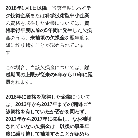
2018年1月1日以降
、当該年度に
ハイテ
ク技術企業
または
科学技術型中小企業
の資格を取得した企業については、
資
格取得年度以前の5年間
に発生した欠損
金のうち、
未補填の欠損金
を翌年度以
降に繰り越すことが認められていま
す。
この場合、当該欠損金については、
繰
越期間の上限が従来の5年から10年に延
長
されます。
2018年に資格を取得した企業
について
は、
2013年から2017年までの期間に当
該資格を有していたか否かを問わず
、
2013年から2017年に発生し、なお補填
されていない欠損金
は、
以後の事業年
度に繰り越して補填することが認めら