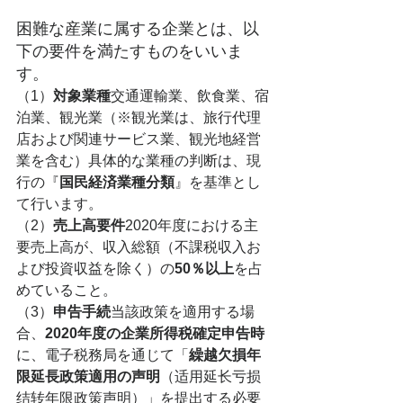
困難な産業に属する企業とは、以
下の要件を満たすものをいいま
す。
（1）
対象業種
交通運輸業、飲食業、宿
泊業、観光業（※観光業は、旅行代理
店および関連サービス業、観光地経営
業を含む）具体的な業種の判断は、現
行の『
国民経済業種分類
』を基準とし
て行います。
（2）
売上高要件
2020年度における主
要売上高が、収入総額（不課税収入お
よび投資収益を除く）の
50％以上
を占
めていること。
（3）
申告手続
当該政策を適用する場
合、
2020年度の企業所得税確定申告時
に、電子税務局を通じて「
繰越欠損年
限延長政策適用の声明
（适用延长亏损
结转年限政策声明）」を提出する必要