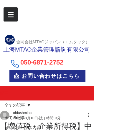
合同会社MTACジャパン（エムタック）
上海MTAC企業管理諮詢有限公司
050-6
871-2752
📩 お問い合わせはこちら
記事
全ての記事
ohtashmtac
全ての記事
2025年8月10日
読了時間: 3分
【増値税・企業所得税】中
MTACサービス内容