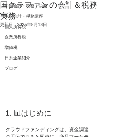
国クラファンの会計＆税務
中国会計・税務・労務
実務
中国会計・税務講座
更新日：
2025年8月13日
個人所得税
企業所得税
増値税
日系企業紹介
ブログ
1. 📊はじめに
クラウドファンディングは、資金調達
の手段であると同時に、商品マーケテ