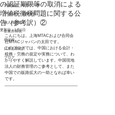
の認証期限等の取消による
中国会計・税務・労務
増値税徴税問題に関する公
中国会計・税務講座
告（参考訳）②
個人所得税
更新日：
1月1日
企業所得税
こんにちは。上海MTACおよび合同会
増値税
社MTACジャパンの太田です。
このブログでは、中国における会計・
日系企業紹介
税務・労務の規定や実務について、わ
ブログ
かりやすく解説しています。中国現地
法人の財務管理のご参考として、また
中国での販路拡大の一助となれば幸い
です。