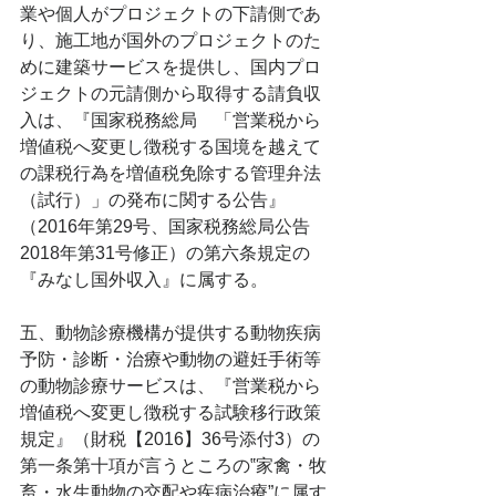
業や個人がプロジェクトの下請側であ
り、施工地が国外のプロジェクトのた
めに建築サービスを提供し、国内プロ
ジェクトの元請側から取得する請負収
入は、『国家税務総局　「営業税から
増値税へ変更し徴税する国境を越えて
の課税行為を増値税免除する管理弁法
（試行）」の発布に関する公告』
（2016年第29号、国家税務総局公告
2018年第31号修正）の第六条規定の
『みなし国外収入』に属する。
五、動物診療機構が提供する動物疾病
予防・診断・治療や動物の避妊手術等
の動物診療サービスは、『営業税から
増値税へ変更し徴税する試験移行政策
規定』（財税【2016】36号添付3）の
第一条第十項が言うところの‟家禽・牧
畜・水生動物の交配や疾病治療”に属す