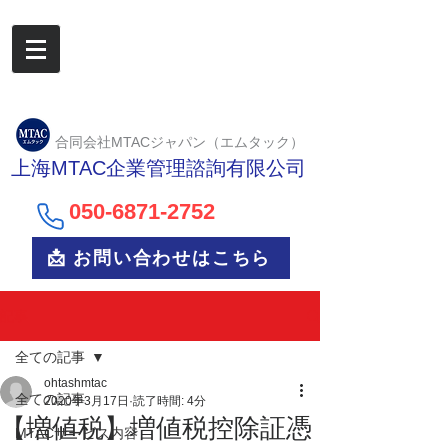
合同会社MTACジャパン（エムタック）
上海MTAC企業管理諮詢有限公司
050-6
871-2752
📩 お問い合わせはこちら
記事
全ての記事
ohtashmtac
全ての記事
2020年3月17日
読了時間: 4分
【増値税】増値税控除証憑
MTACサービス内容