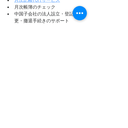
月次記帳代行サービス
月次帳簿のチェック
中国子会社の法人設立・登記変
更・撤退手続きのサポート
日本語・中国語の翻訳サービス
中国における会計・税務に関する
ご相談サービス
まずはお気軽にご相談ください。
日本
語・中国語のどちらにも対応しており
ます。
お問い合わせ
関連者間取引報告書
借入金
親子ローン
中国会計・税務・労務