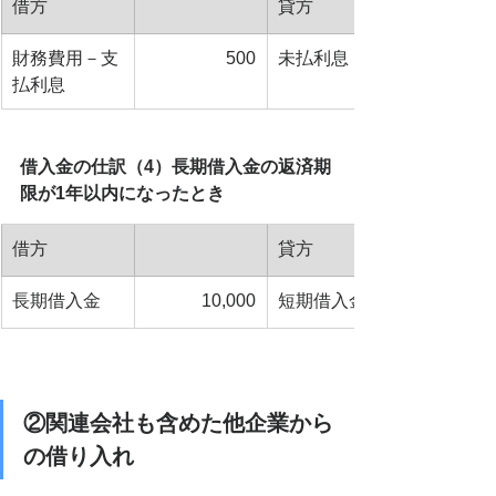
借方
貸方
​財務費用－支
500
未払利息
払利息
借入金の仕訳（4）長期借入金の返済期
限が1年以内になったとき
借方
貸方
長期借入金
10,000
短期借入金
②関連会社も含めた他企業から
の借り入れ