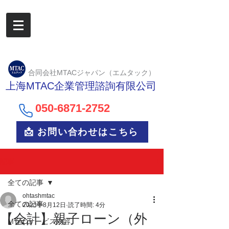
合同会社MTACジャパン（エムタック）
上海MTAC企業管理諮詢有限公司
050-6
871-2752
📩 お問い合わせはこちら
記事
全ての記事
ohtashmtac
全ての記事
2023年8月12日
読了時間: 4分
【会計】親子ローン（外
MTACサービス内容