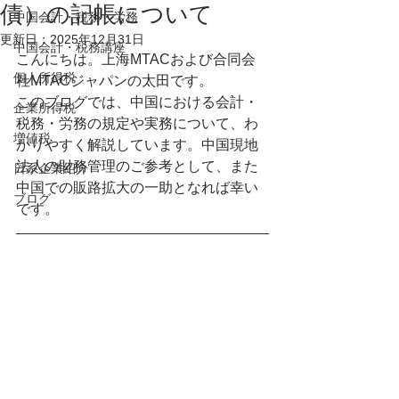
債）の記帳について
中国会計・税務・労務
更新日：
2025年12月31日
中国会計・税務講座
こんにちは。上海MTACおよび合同会
個人所得税
社MTACジャパンの太田です。
このブログでは、中国における会計・
企業所得税
税務・労務の規定や実務について、わ
増値税
かりやすく解説しています。中国現地
法人の財務管理のご参考として、また
日系企業紹介
中国での販路拡大の一助となれば幸い
ブログ
です。