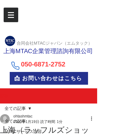
合同会社MTACジャパン（エムタック）
上海MTAC企業管理諮詢有限公司
050-6
871-2752
📩 お問い合わせはこちら
記事
全ての記事
ohtashmtac
全ての記事
2020年1月19日
読了時間: 1分
上海（ラッフルズショッ
MTACサービス内容