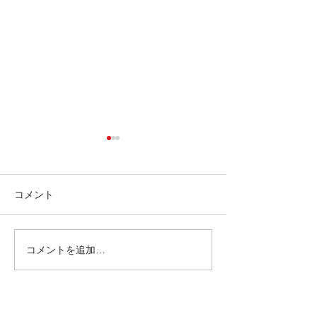
コメント
コメントを追加…
【中国食レポ】ザリガニ
【労務】中国に
料理が止まらない！上海
業代の計算方法【
で味わう夏の風物詩
～】
日本