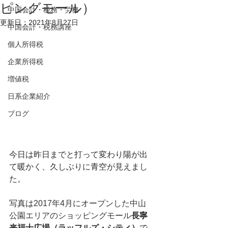
ピングモール）
中国会計・税務・労務
更新日：
2021年8月27日
中国会計・税務講座
個人所得税
企業所得税
増値税
日系企業紹介
ブログ
今日は昨日までと打って変わり陽が出
て暖かく、久しぶりに青空が見えまし
た。
写真は
2017年4月にオープンした中山
公園エリアのショッピングモール
長寧
来福士広場（ラッフルズ・シティ）
で