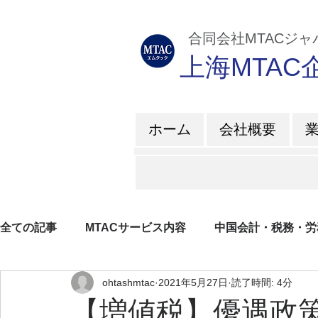
​ 合同会社MTACジ
上海MTA
ホーム
会社概要
全ての記事
MTACサービス内容
中国会計・税務・労
ohtashmtac
2021年5月27日
読了時間: 4分
企業所得税
増値税
日系企業紹介
ブログ
【増値税】優遇政