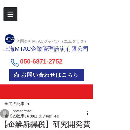
合同会社MTACジャパン（エムタック）
上海MTAC企業管理諮詢有限公司
050-6
871-2752
📩 お問い合わせはこちら
記事
全ての記事
ohtashmtac
全ての記事
2021年3月30日
読了時間: 4分
【企業所得税】研究開発費
MTACサービス内容