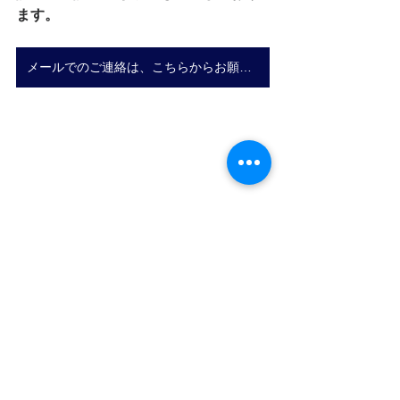
ます。
メールでのご連絡は、こちらからお願いいたします。
優遇政策
企業所得税
記帳代行
加算控除
減算調整
委託
研究開発費用
国外研究開発費用
独立企業間原則
科技行政主管部門
限度額
中国会計・税務・労務
企業所得税