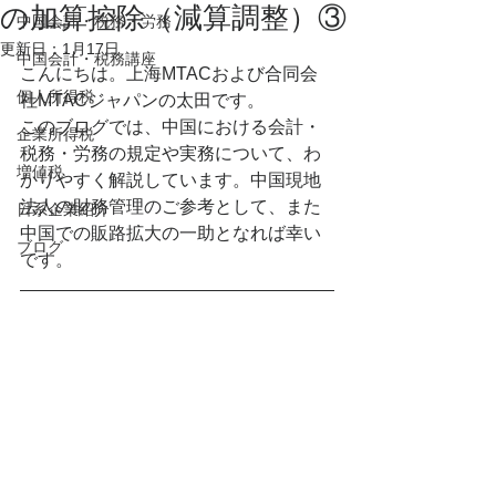
の加算控除（減算調整）③
中国会計・税務・労務
更新日：
1月17日
中国会計・税務講座
こんにちは。上海MTACおよび合同会
個人所得税
社MTACジャパンの太田です。
このブログでは、中国における会計・
企業所得税
税務・労務の規定や実務について、わ
増値税
かりやすく解説しています。中国現地
法人の財務管理のご参考として、また
日系企業紹介
中国での販路拡大の一助となれば幸い
ブログ
です。