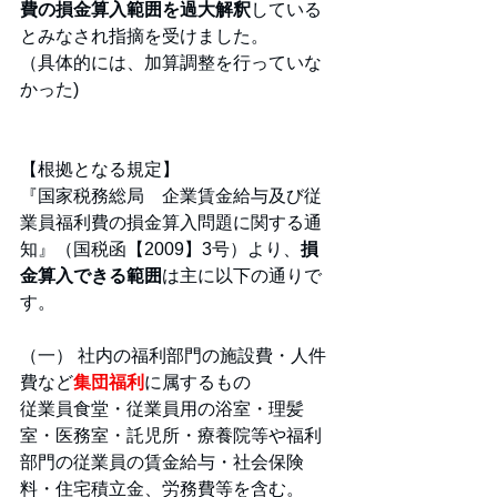
費の損金算入範囲を過大解釈
している
とみなされ指摘を受けました。
（具体的には、加算調整を行っていな
かった)
【根拠となる規定】
『国家税務総局　企業賃金給与及び従
業員福利費の損金算入問題に関する通
知』（国税函【2009】3号）より、
損
金算入できる範囲
は主に以下の通りで
す。
（一） 社内の福利部門の施設費・人件
費など
集団福利
に属するもの
従業員食堂・従業員用の浴室・理髪
室・医務室・託児所・療養院等や福利
部門の従業員の賃金給与・社会保険
料・住宅積立金、労務費等を含む。