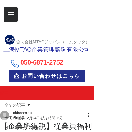
合同会社MTACジャパン（エムタック）
上海MTAC企業管理諮詢有限公司
050-6
871-2752
📩 お問い合わせはこちら
記事
全ての記事
ohtashmtac
全ての記事
2020年12月24日
読了時間: 3分
【企業所得税】従業員福利
MTACサービス内容