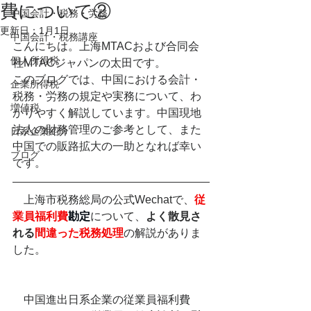
費について②
中国会計・税務・労務
更新日：
1月1日
中国会計・税務講座
こんにちは。上海MTACおよび合同会
個人所得税
社MTACジャパンの太田です。
このブログでは、中国における会計・
企業所得税
税務・労務の規定や実務について、わ
増値税
かりやすく解説しています。中国現地
法人の財務管理のご参考として、また
日系企業紹介
中国での販路拡大の一助となれば幸い
ブログ
です。
　上海市税務総局の公式Wechatで、
従
業員福利費
勘定
について、
よく散見さ
れる
間違った税務処理
の解説がありま
した。
　中国進出日系企業の従業員福利費