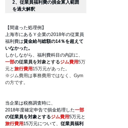
2、従業員福利費の損金算入範囲
を過大解釈
【間違った処理例】
上海市にあるＹ企業の2018年の従業員
福利費は
賃金給与総額の14％を超えて
いなかった。
しかしながら、福利費科目の内訳に
、
一部
の従業員を対象とする
ジム費用
5万
元と
旅行費用
15万元があった。
※ジム費用は事務費用ではなく、Gym
の方です。
当企業は税務調査時に、
2018年度確定申告で損金処理した
一部
の従業員を対象とする
ジム費用
5万元と
旅行費用
15万元について、
従業員福利