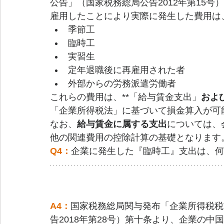
公告」（国家税務総局公告2012年第15
雇用したことにより実際に発生した費用は
季節工
臨時工
実習生
定年退職後に再雇用された者
外部からの労務派遣労働者
これらの費用は、**「給与賃金支出」
およ
「企業所得税法」に基づいて損金算入が可
なお、
給与賃金に属する支出
については、
他の関連費用の控除計算の基礎となります
Q4：
企業に発生した『臨時工』支出は、何
A4：
国家税務総局関与発布「企業所得税税
告2018年第28号）第十条より、企業の