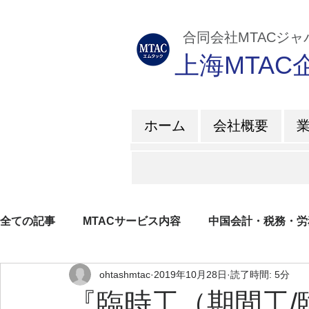
​ 合同会社MTACジ
上海MTA
ホーム
会社概要
全ての記事
MTACサービス内容
中国会計・税務・労
ohtashmtac
2019年10月28日
読了時間: 5分
企業所得税
増値税
日系企業紹介
ブログ
『臨時工（期間工/