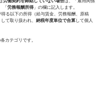
は
労働契約を締結していない場合
は、「雇用関係
、「
労務報酬所得
」の欄に記入します。
人が得る以下の所得（給与賃金、労務報酬、原稿
として取り扱われ、
納税年度単位で合算
して個人
の各カテゴリです。