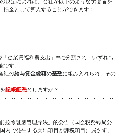
号）の規定によれば、会社が以下のような労働者を
、損金として算入することができます：
び
「従業員福利費支出」**に分類され、いずれも
能です。
会社の
給与賃金総額の基数
に組み入れられ、その
。
を
記帳証憑
としますか？
前控除証憑管理弁法」的公告（国会税務総局公
中国国内で発生する支出項目が課税項目に属さず、