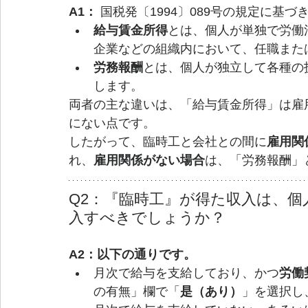
A1：
 国税発〔1994〕089号の規定に基
給与賃金所得
とは、個人が単独で労働
企業などの組織内において、任職また
労務報酬
とは、個人が独立して各種の
します。
両者の主な違いは、「給与賃金所得」は雇
にない点です。
したがって、臨時工と会社との間に
雇用関
れ、
雇用関係がない場合
は、「労務報酬」
Q2：『臨時工』が得た収入は、
入すべきでしょうか？
A2：以下の通りです。
月次で給与を支給しており、かつ
労働
の有無」欄で「
是（あり）
」を選択し