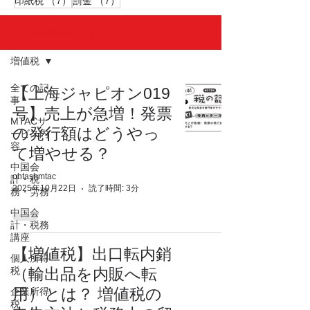
7件の記事
7件の記事
印紙税
（7）
罰金
（7）
中国の会計税務に関するニュース
増値税
全ての記
【上海ジャピオン019
事
号】売上が急増！発票
MTACサ
の発行額はどうやっ
ービス内
容
て増やせる？
中国会
ohtashmtac
計・税
2025年10月22日
読了時間: 3分
務・労務
中国会
計・税務
講座
【増値税】出口転内銷
個人所得
税
（輸出品を内販へ転
用）とは？ 増値税の
企業所得
税