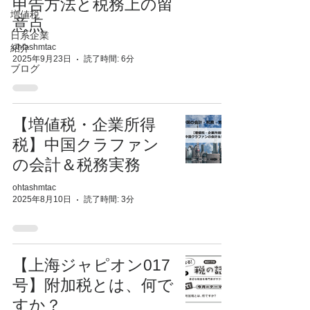
申告方法と税務上の留
増値税
意点
日系企業
ohtashmtac
紹介
2025年9月23日
読了時間: 6分
ブログ
【増値税・企業所得
税】中国クラファン
の会計＆税務実務
ohtashmtac
2025年8月10日
読了時間: 3分
【上海ジャピオン017
号】附加税とは、何で
すか？