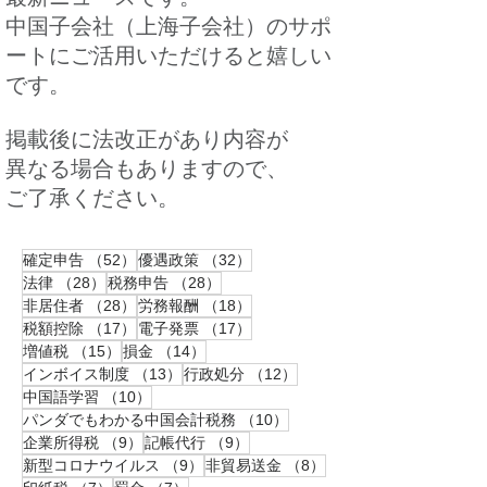
中国子会社（上海子会社）のサポ
ートにご活用いただけると嬉しい
です。
​​掲載後に法改正があり内容が
異なる場合もありますので、
ご了承ください。
52件の記事
32件の記事
確定申告
（52）
優遇政策
（32）
28件の記事
28件の記事
法律
（28）
税務申告
（28）
28件の記事
18件の記事
非居住者
（28）
労務報酬
（18）
17件の記事
17件の記事
税額控除
（17）
電子発票
（17）
15件の記事
14件の記事
増値税
（15）
損金
（14）
13件の記事
12件の記事
インボイス制度
（13）
行政処分
（12）
10件の記事
中国語学習
（10）
10件の記事
パンダでもわかる中国会計税務
（10）
9件の記事
9件の記事
企業所得税
（9）
記帳代行
（9）
9件の記事
8件の記事
新型コロナウイルス
（9）
非貿易送金
（8）