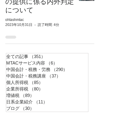
の提供に係る内外判定
について
ohtashmtac
2023年10月31日
読了時間: 4分
全ての記事
（351）
351件の記事
MTACサービス内容
（6）
6件の記事
中国会計・税務・労務
（290）
290件の記事
中国会計・税務講座
（37）
37件の記事
個人所得税
（85）
85件の記事
企業所得税
（80）
80件の記事
増値税
（89）
89件の記事
日系企業紹介
（11）
11件の記事
ブログ
（30）
30件の記事