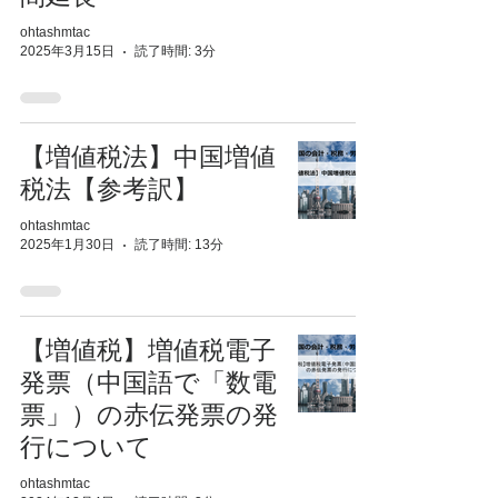
ohtashmtac
2025年3月15日
読了時間: 3分
【増値税法】中国増値
税法【参考訳】
ohtashmtac
2025年1月30日
読了時間: 13分
【増値税】増値税電子
発票（中国語で「数電
票」）の赤伝発票の発
行について
ohtashmtac